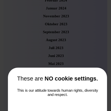
Februar 2024
Januar 2024
November 2023
Oktober 2023
September 2023
August 2023
Juli 2023
Juni 2023
Mai 2023
April 2023
These are
NO cookie settings.
März 2023
Februar 2023
This is our attitude towards human rights, diversity
and respect.
Januar 2023
Dezember 2022