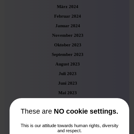
März 2024
Februar 2024
Januar 2024
November 2023
Oktober 2023
September 2023
August 2023
Juli 2023
Juni 2023
Mai 2023
April 2023
These are
NO cookie settings.
März 2023
Februar 2023
This is our attitude towards human rights, diversity
and respect.
Januar 2023