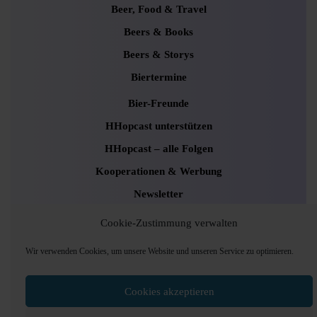
Beer, Food & Travel
Beers & Books
Beers & Storys
Biertermine
Bier-Freunde
HHopcast unterstützen
HHopcast – alle Folgen
Kooperationen & Werbung
Newsletter
Uncategorized
Cookie-Zustimmung verwalten
Wir verwenden Cookies, um unsere Website und unseren Service zu optimieren.
Podcaster Radio WordPress Theme
Sounds and
Cookies akzeptieren
Pods Hamburg © 2024, Foto: Andrea Lang
Scroll