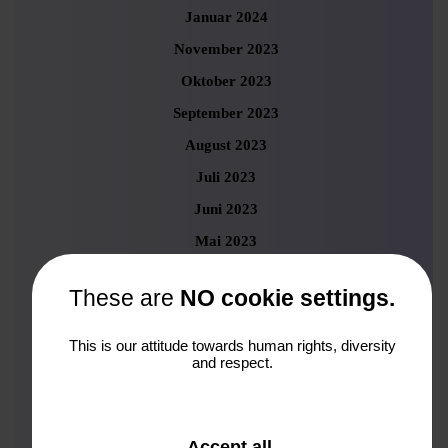
Januar 2024
November 2023
Oktober 2023
September 2023
August 2023
Juli 2023
Juni 2023
Mai 2023
April 2023
These are
NO cookie settings.
März 2023
Februar 2023
This is our attitude towards human rights, diversity
and respect.
Januar 2023
Dezember 2022
November 2022
and
Accept all
.