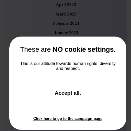
April 2023
März 2023
Februar 2023
Januar 2023
Dezember 2022
These are
NO cookie settings.
November 2022
Oktober 2022
This is our attitude towards human rights, diversity
and respect.
September 2022
August 2022
Juli 2022
and
Accept all
.
Juni 2022
close
the
Mai 2022
window.
April 2022
Click here to go to the campaign page
März 2022