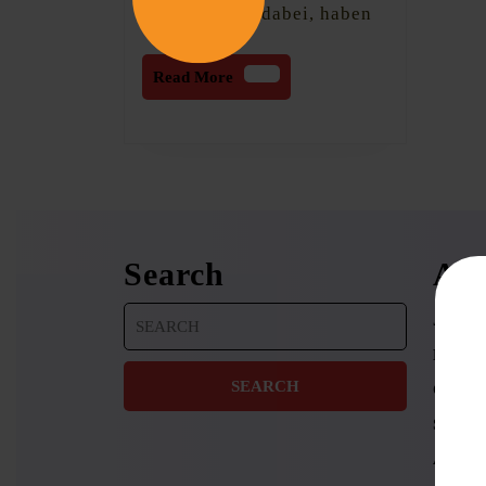
waren auch dabei, haben
Read
Read More
More
Search
Arc
Search
Januar
for:
Novemb
Oktobe
Septem
August