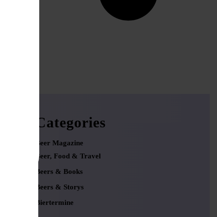
Categories
Beer Magazine
Beer, Food & Travel
Beers & Books
Beers & Storys
Biertermine