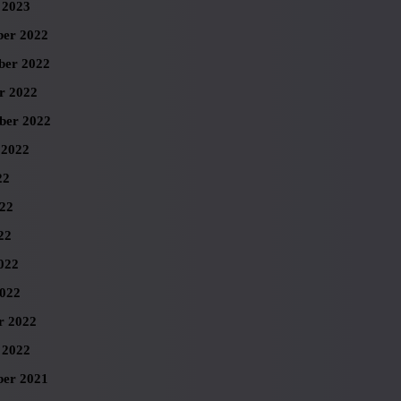
 2023
er 2022
er 2022
r 2022
ber 2022
 2022
22
022
22
022
022
r 2022
 2022
er 2021