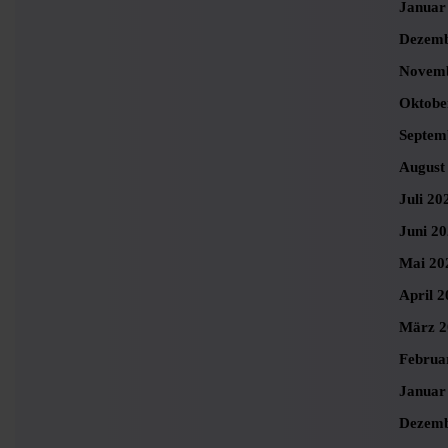
Januar
Dezemb
Novemb
Oktobe
Septem
August
Juli 20
Juni 2
Mai 20
April 2
März 2
Februa
Januar
Dezemb