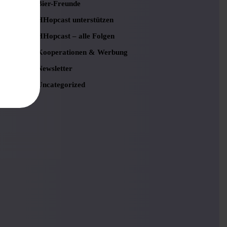
Bier-Freunde
HHopcast unterstützen
HHopcast – alle Folgen
Kooperationen & Werbung
Newsletter
Uncategorized