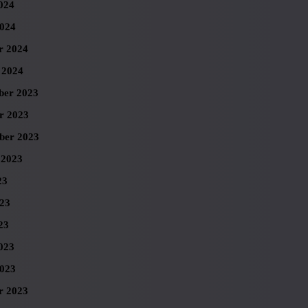
024
024
r 2024
 2024
er 2023
r 2023
ber 2023
 2023
23
023
23
023
023
r 2023