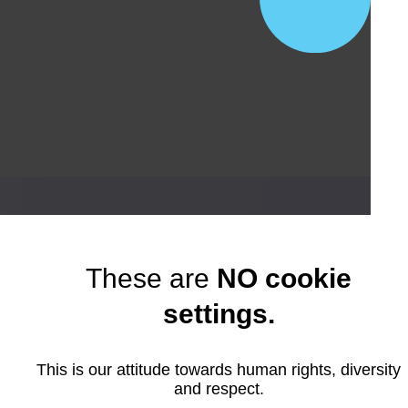
hives
Meta
 2026
Anmelden
These are
NO cookie
er 2025
settings.
r 2025
ber 2025
This is our attitude towards human rights, diversity
 2025
and respect.