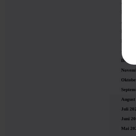
Juni 2
Mai 20
April 2
März 2
Februa
Januar
Dezemb
Novemb
Oktobe
Septem
August
Juli 20
Juni 2
Mai 20