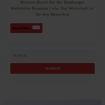
Mission ähnelt der des Hamburger
Nische
Kollektivs Premium Cola: Die Wirtschaft ist
für den Menschen
Read
Read More
More
Search
for: