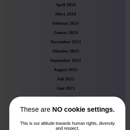
April 2024
März 2024
Februar 2024
Januar 2024
November 2023
Oktober 2023
September 2023
August 2023
Juli 2023
Juni 2023
Mai 2023
April 2023
These are
NO cookie settings.
März 2023
This is our attitude towards human rights, diversity
Februar 2023
and respect.