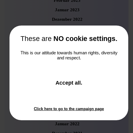
Februar 2023
Januar 2023
Dezember 2022
November 2022
These are
NO cookie settings.
Oktober 2022
September 2022
This is our attitude towards human rights, diversity
August 2022
and respect.
Juli 2022
Juni 2022
and
Accept all
.
Mai 2022
close
the
April 2022
window.
März 2022
Click here to go to the campaign page
Februar 2022
Januar 2022