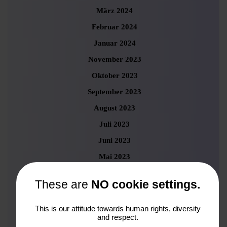
März 2024
Februar 2024
Januar 2024
November 2023
Oktober 2023
September 2023
August 2023
Juli 2023
Juni 2023
Mai 2023
April 2023
These are
NO cookie settings.
März 2023
Februar 2023
This is our attitude towards human rights, diversity
and respect.
Januar 2023