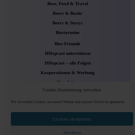
Beer, Food & Travel
Beers & Books
Beers & Storys
Biertermine
Bier-Freunde
HHopcast unterstützen
HHopcast – alle Folgen
Kooperationen & Werbung
Newsletter
Cookie-Zustimmung verwalten
Uncategorized
Wir verwenden Cookies, um unsere Website und unseren Service zu optimieren.
Podcaster Radio WordPress Theme
Sounds and
Cookies akzeptieren
Pods Hamburg © 2024, Foto: Andrea Lang
Ablehnen
Scroll