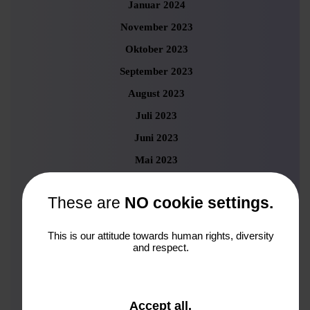
Januar 2024
November 2023
Oktober 2023
September 2023
August 2023
Juli 2023
Juni 2023
Mai 2023
April 2023
These are
NO cookie settings.
März 2023
Februar 2023
This is our attitude towards human rights, diversity
and respect.
Januar 2023
Dezember 2022
November 2022
and
Accept all
.