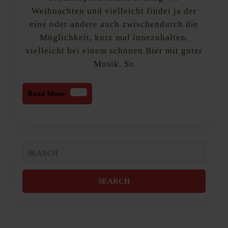
und
Weihnachten und vielleicht findet ja der
einen
eine oder andere auch zwischendurch die
Song
Möglichkeit, kurz mal innezuhalten,
zum
#Wochenende
vielleicht bei einem schönen Bier mit guter
Musik. So
Read
Read More
More
Search
for: