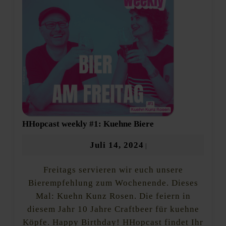
HHopcast
HHopcast weekly #1: Kuehne Biere
weekly
#1:
Juli
Juli 14, 2024
|
Kuehne
14,
Biere
Freitags servieren wir euch unsere
2024
Bierempfehlung zum Wochenende. Dieses
Mal: Kuehn Kunz Rosen. Die feiern in
diesem Jahr 10 Jahre Craftbeer für kuehne
Köpfe. Happy Birthday! HHopcast findet Ihr