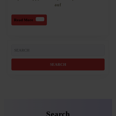
auf
Read
Read More
More
Search
for:
Search