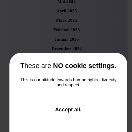
Mai 2025
April 2025
März 2025
Februar 2025
Januar 2025
Dezember 2024
November 2024
These are
NO cookie settings.
Oktober 2024
September 2024
This is our attitude towards human rights, diversity
and respect.
August 2024
Juli 2024
Juni 2024
and
Accept all
.
Mai 2024
close
the
April 2024
window.