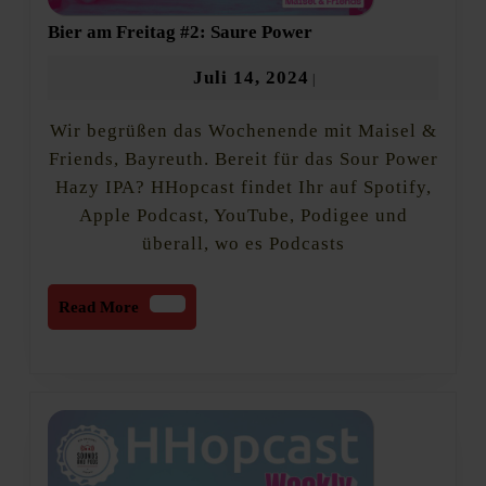
Bier
Bier am Freitag #2: Saure Power
am
Freitag
Juli
Juli 14, 2024
|
#2:
14,
Saure
Wir begrüßen das Wochenende mit Maisel &
2024
Power
Friends, Bayreuth. Bereit für das Sour Power
Hazy IPA? HHopcast findet Ihr auf Spotify,
Apple Podcast, YouTube, Podigee und
überall, wo es Podcasts
Read
Read More
More