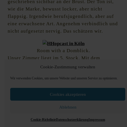
geschrieben sichtbar an der Brust. Der Ton ist,
wie die Marke, bewusst locker, aber nicht
flappsig. Irgendwie berufsjugendlich, aber auf
eine erwachsene Art. Angenehm verbindlich und
nicht aufgesetzt nervig. Das schätzen wir.
Room with a Domblick.
Unser Zimmer liegt im 5. Stock. Mit dem
Aufzug, mit crazy-Disco Lichtinstallation im
Cookie-Zustimmung verwalten
Innern, glücklicherweise ohne Musik, geht es
Wir verwenden Cookies, um unsere Website und unseren Service zu optimieren.
aufwärts. Wir gehen über dunkle, geschwungene
Gänge – und stehen in unserem
Cookies akzeptieren
lichtdurchfluteten Zimmer.
Durch die großzügigen Fenster genießen wir
Ablehnen
einen erstklassigen Domblick. Übrigens auch
Cookie-Richtlinie
Datenschutzerklärung
Impressum
beim Duschen. Diese hat Glastüren. Unter der